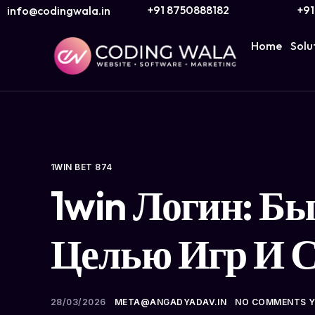
+91 8750888182
+91
info@codingwala.in
Home
Solu
1WIN BET 874
1win Логин: Бы
Целью Игр И 
28/03/2026
META@ANGADYADAV.IN
NO COMMENTS 