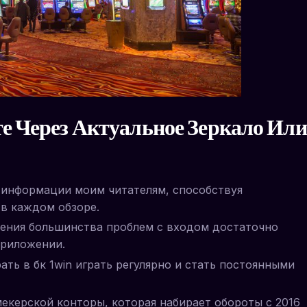
те Через Актуальное Зеркало Или
 информации моим читателям, способствуя
в каждом обзоре.
ения большинства проблем с входом достаточно
приложении.
ть в бк 1win играть регулярно и стать постоянными
мекерской конторы, которая набирает обороты с 2016