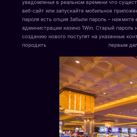
уведомленья в реальном времени что͏ сущест
веб-сайт или запускайте мобильное приложе
пароля есть опция Забыли пароль – нажмите 
администрации казино 1Win. Старый пароль н
созданию нового поступят на указанные конт
породить
www.1win-apk-bonus.org
первым дело