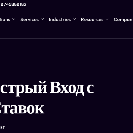
 8745888182
tions
Services
Industries
Resources
Compan
стрый Вход с
Ставок
YET