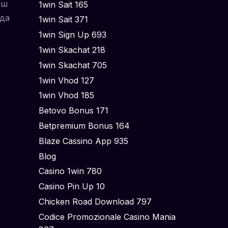
аш
1win Sait 165
ода
1win Sait 371
1win Sign Up 693
1win Skachat 218
1win Skachat 705
1win Vhod 127
1win Vhod 185
Betovo Bonus 171
Betpremium Bonus 164
Blaze Cassino App 935
Blog
Casino 1win 780
Casino Pin Up 10
Chicken Road Download 797
Codice Promozionale Casino Mania