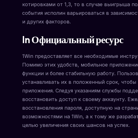
котировками от 1,3, то в случае выигрыша п
события исполин варьироваться в зависимос
и других факторов.
In Официальный ресурс
1Win предоставляет все необходимые инстру
Помимо этих удобств, мобильное приложение
функции и более стабильную работу. Пользо
устанавливать их в положенный срок, чтобы
приложения. Следуя указаниям службы подде
восстановить доступ к своему аккаунту. Еж
восстановления пароля, доступную на стран
возможностями на 1Win, а к тому же разраба
целью увеличения своих шансов на успех.