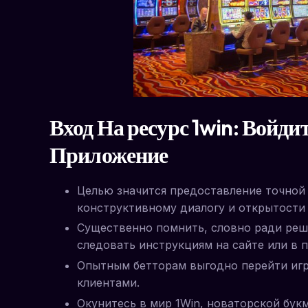
Вход На ресурс 1win: Войди
Приложение
Целью значится предоставление точной
конструктивному диалогу и открытости 
Существенно помнить, словно ради реш
следовать инструкциям на сайте или в 
Опытным бетторам выгодно перейти игра
клиентами.
Окунитесь в мир 1Win, новаторской бук