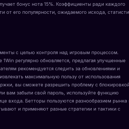
олучает бонус нота 15%. Коэффициенты ради каждого
ти от его популярности, ожидаемого исхода, статист
менты с целью контроля над игровым процессом.
 1Win регулярно обновляется, предлагая улучшенные
вателям рекомендуется следить за обновлениями и
 извлекать максимальную пользу от использования
ржки, вы сможете разрешить проблему с блокировкой
ели вам забыли свой пароль, используйте функцию
ице входа. Бетторы пользуются разнообразием рынка 
тывают и применяют разные стратегии и тактики с