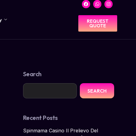
y
REQUEST
QUOTE
Search
SEARCH
Recent Posts
Spinmama Casino Il Prelievo Del