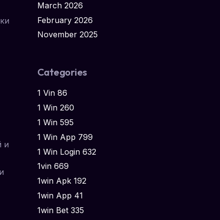
March 2026
February 2026
ики
November 2025
Categories
1 Vin 86
1 Win 260
1 Win 595
1 Win App 799
 и
1 Win Login 632
1vin 669
и
1win Apk 192
1win App 41
1win Bet 335