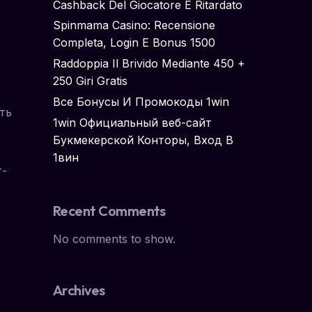
Cashback Del Giocatore È Ritardato
Spinmama Casino: Recensione
Completa, Login E Bonus 1500
Raddoppia Il Brivido Mediante 450 +
250 Giri Gratis
Все Бонусы И Промокоды 1win
ть
1win Официальный веб-сайт
Букмекерской Конторы, Вход В
1вин
т-
Recent Comments
No comments to show.
Archives