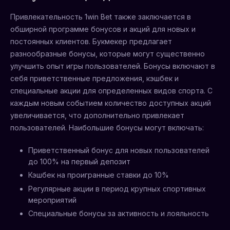
Привлекательность 1win Bet также заключается в
обширной программе бонусов и акций для новых и
постоянных клиентов. Букмекер предлагает
разнообразные бонусы, которые могут существенно
улучшить опыт игры пользователей. Бонусы включают в
себя приветственные предложения, кэшбек и
специальные акции для определенных видов спорта. С
каждым новым событием количество доступных акций
увеличивается, что дополнительно привлекает
пользователей. Наибольшие бонусы могут включать:
Приветственный бонус для новых пользователей
до 100% на первый депозит
Кэшбек на проигранные ставки до 10%
Регулярные акции в период крупных спортивных
мероприятий
Специальные бонусы за активность и лояльность