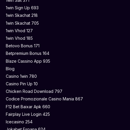
1win Sait 371
1win Sign Up 693
1win Skachat 218
1win Skachat 705
1win Vhod 127
1win Vhod 185
Betovo Bonus 171
Betpremium Bonus 164
Blaze Cassino App 935
Blog
Casino 1win 780
Casino Pin Up 10
Chicken Road Download 797
Codice Promozionale Casino Mania 867
F12 Bet Baixar Apk 660
Fairplay Live Login 425
Icecasino 254
Jokabet Espana 624