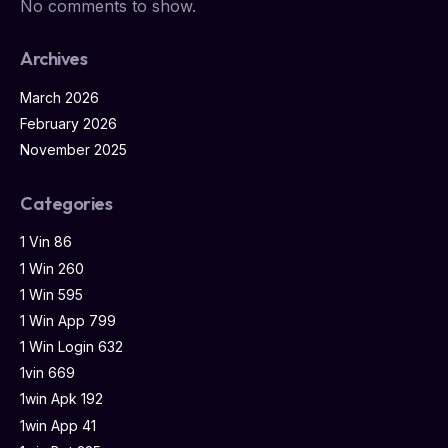
No comments to show.
Archives
March 2026
February 2026
November 2025
Categories
1 Vin 86
1 Win 260
1 Win 595
1 Win App 799
1 Win Login 632
1vin 669
1win Apk 192
1win App 41