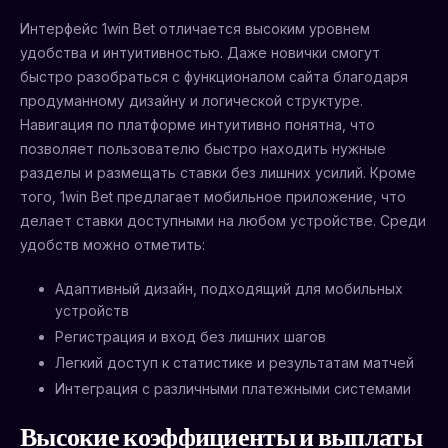
Интерфейс 1win Bet отличается высоким уровнем
удобства и интуитивностью. Даже новички смогут
быстро разобраться с функционалом сайта благодаря
продуманному дизайну и логической структуре.
Навигация по платформе интуитивно понятна, что
позволяет пользователю быстро находить нужные
разделы и размещать ставки без лишних усилий. Кроме
того, 1win Bet предлагает мобильное приложение, что
делает ставки доступными на любом устройстве. Среди
удобств можно отметить:
Адаптивный дизайн, подходящий для мобильных
устройств
Регистрация и вход без лишних шагов
Легкий доступ к статистике и результатам матчей
Интеграция с различными платежными системами
Высокие коэффициенты и выплаты