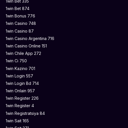
1win Bet 335
1win Bet 874
1win Bonus 776
1win Casino 748
1win Casino 87
1win Casino Argentina 716
1win Casino Online 151
1win Chile App 272
1win Ci 750
1win Kazino 701
1win Login 557
1win Login Bd 714
1win Onlain 957
1win Register 226
1win Register 4
1win Registratsiya 84
1win Sait 165