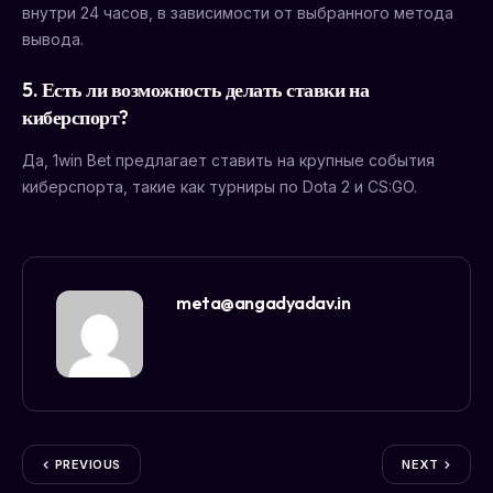
внутри 24 часов, в зависимости от выбранного метода
вывода.
5. Есть ли возможность делать ставки на
киберспорт?
Да, 1win Bet предлагает ставить на крупные события
киберспорта, такие как турниры по Dota 2 и CS:GO.
meta@angadyadav.in
PREVIOUS
NEXT