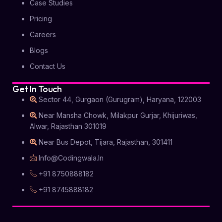
Case Studies
Pricing
Careers
Blogs
Contact Us
Get In Touch
Sector 44, Gurgaon (Gurugram), Haryana, 122003
Near Mansha Chowk, Milakpur Gurjar, Khijuriwas,
Alwar, Rajasthan 301019
Near Bus Depot, Tijara, Rajasthan, 301411
Info@codingwala.in
+91 8750888182
+91 8745888182
Coding Wala
Online