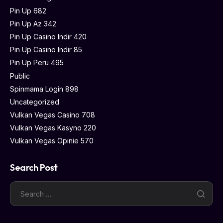
Pin Up 682
Pin Up Az 342
Pin Up Casino Indir 420
Pin Up Casino Indir 85
Pin Up Peru 495
Public
Spinmama Login 898
Uncategorized
Vulkan Vegas Casino 708
Vulkan Vegas Kasyno 220
Vulkan Vegas Opinie 570
Search Post