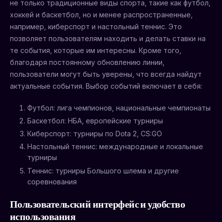
не только традиционные виды спорта, такие как футбол,
хоккей и баскетбол, но и менее распространенные,
например, киберспорт и настольный теннис. Это
позволяет пользователям находить и делать ставки на
те события, которые им интересны. Кроме того,
благодаря постоянному обновлению линии,
пользователи могут быть уверены, что всегда найдут
актуальные события. Выбор событий включает в себя:
Футбол: лига чемпионов, национальные чемпионаты
Баскетбол: НБА, европейские турниры
Киберспорт: турниры по Dota 2, CS:GO
Настольный теннис: международные и локальные
турниры
Теннис: турниры Большого шлема и другие
соревнования
Пользовательский интерфейс и удобство
использования