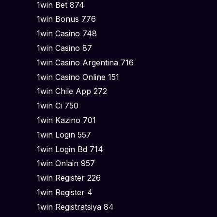
1win Bet 874
1win Bonus 776
1win Casino 748
1win Casino 87
1win Casino Argentina 716
1win Casino Online 151
1win Chile App 272
1win Ci 750
1win Kazino 701
1win Login 557
1win Login Bd 714
1win Onlain 957
1win Register 226
1win Register 4
1win Registratsiya 84