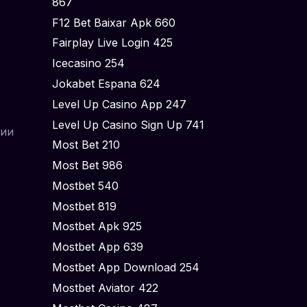
867
F12 Bet Baixar Apk 660
Fairplay Live Login 425
Icecasino 254
Jokabet Espana 624
Level Up Casino App 247
Level Up Casino Sign Up 741
нии
Most Bet 210
Most Bet 986
Mostbet 540
Mostbet 819
Mostbet Apk 925
Mostbet App 639
Mostbet App Download 254
Mostbet Aviator 422