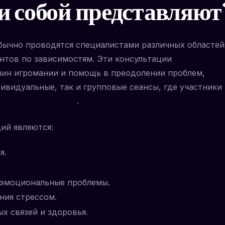
ни собой представляют
бычно проводятся специалистами различных областей
антов по зависимостям. Эти консультации
чин игромании и помощь в преодолении проблем,
дивидуальные, так и групповые сеансы, где участники
о казино промокод
.
ий являются:
я.
 эмоциональные проблемы.
ния стрессом.
х связей и здоровья.