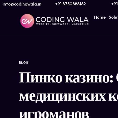
+91 8750888182
+91
info@codingwala.in
Home
Solu
BLOG
Пинко казино:
медицинских к
игроманов