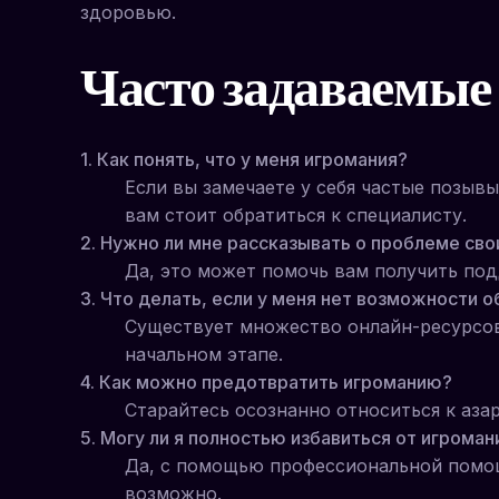
здоровью.
Часто задаваемые
1. Как понять, что у меня игромания?
Если вы замечаете у себя частые позывы
вам стоит обратиться к специалисту.
2. Нужно ли мне рассказывать о проблеме св
Да, это может помочь вам получить под
3. Что делать, если у меня нет возможности о
Существует множество онлайн-ресурсов
начальном этапе.
4. Как можно предотвратить игроманию?
Старайтесь осознанно относиться к азар
5. Могу ли я полностью избавиться от игроман
Да, с помощью профессиональной помощ
возможно.