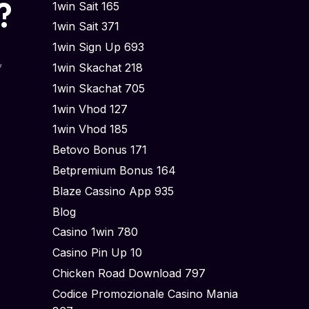
?
1win Sait 165
1win Sait 371
1win Sign Up 693
,
1win Skachat 218
1win Skachat 705
1win Vhod 127
1win Vhod 185
Betovo Bonus 171
Betpremium Bonus 164
Blaze Cassino App 935
Blog
Casino 1win 780
Casino Pin Up 10
Chicken Road Download 797
Codice Promozionale Casino Mania