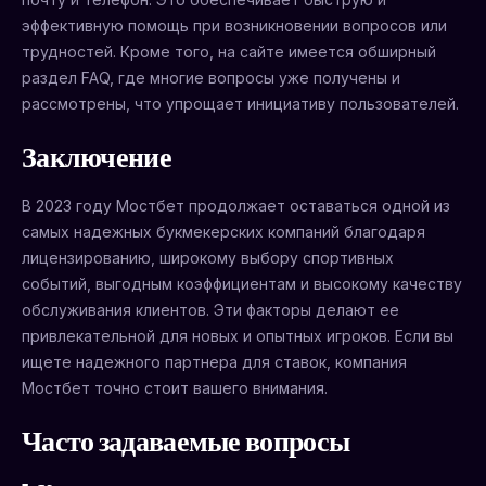
эффективную помощь при возникновении вопросов или
трудностей. Кроме того, на сайте имеется обширный
раздел FAQ, где многие вопросы уже получены и
рассмотрены, что упрощает инициативу пользователей.
Заключение
В 2023 году Мостбет продолжает оставаться одной из
самых надежных букмекерских компаний благодаря
лицензированию, широкому выбору спортивных
событий, выгодным коэффициентам и высокому качеству
обслуживания клиентов. Эти факторы делают ее
привлекательной для новых и опытных игроков. Если вы
ищете надежного партнера для ставок, компания
Мостбет точно стоит вашего внимания.
Часто задаваемые вопросы