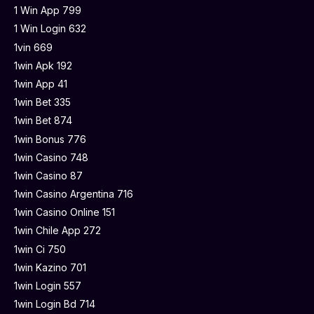
1 Win App 799
1 Win Login 632
1vin 669
1win Apk 192
1win App 41
1win Bet 335
1win Bet 874
1win Bonus 776
1win Casino 748
1win Casino 87
1win Casino Argentina 716
1win Casino Online 151
1win Chile App 272
1win Ci 750
1win Kazino 701
1win Login 557
1win Login Bd 714