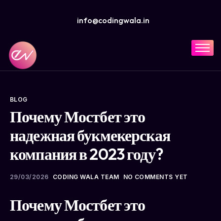
info@codingwala.in
Home
Solutions
Services
BLOG
Почему Мостбет это
Industries
надежная букмекерская
Resources
компания в 2023 году?
Company
29/03/2026
CODING WALA TEAM
NO COMMENTS YET
Почему Мостбет это