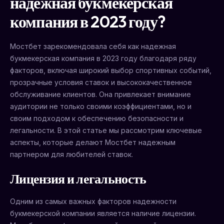
надежная букмекерская
компания в 2023 году?
Мостбет зарекомендовала себя как надежная
букмекерская компания в 2023 году благодаря ряду
факторов, включая широкий выбор спортивных событий,
прозрачные условия ставок и высококачественное
обслуживание клиентов. Она привлекает внимание
аудитории не только своими коэффициентами, но и
своим подходом к обеспечению безопасности и
легальности. В этой статье мы рассмотрим ключевые
аспекты, которые делают Мостбет надежным
партнером для любителей ставок.
Лицензия и легальность
Одним из самых важных факторов надежности
букмекерской компании является наличие лицензии.