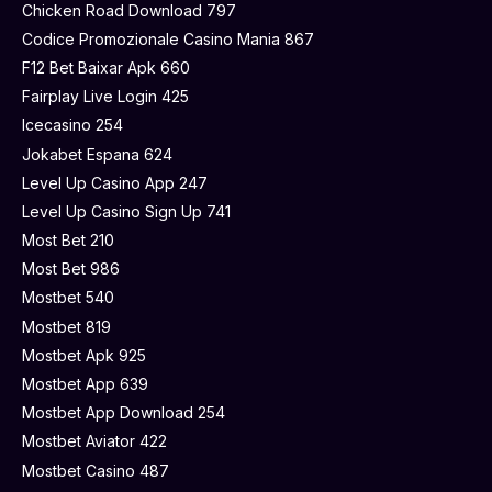
Chicken Road Download 797
Codice Promozionale Casino Mania 867
F12 Bet Baixar Apk 660
Fairplay Live Login 425
Icecasino 254
Jokabet Espana 624
Level Up Casino App 247
Level Up Casino Sign Up 741
Most Bet 210
Most Bet 986
Mostbet 540
Mostbet 819
Mostbet Apk 925
Mostbet App 639
Mostbet App Download 254
Mostbet Aviator 422
Mostbet Casino 487