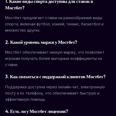
1. Какие виды спорта доступны для ставок в
Мостбет?
Мостбет предлагает ставки на разнообразные виды
спорта, включая футбол, хоккей, теннис, баскетбол и
множество других.
2. Какой уровень маржи у Мостбет?
Мостбет обеспечивает низкую маржу, что позволяет
игрокам получать более выгодные коэффициенты на
ставки.
3. Как связаться с поддержкой клиентов Мостбет?
Поддержка доступна через онлайн-чат, электронную
почту и по телефону, что обеспечивает быструю и
эффективную помощь.
4. Есть ли у Мостбет лицензия?