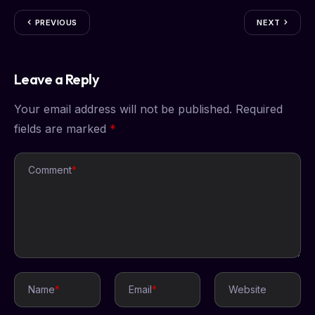
PREVIOUS
NEXT
Leave a Reply
Your email address will not be published.
Required
fields are marked
*
Comment
*
Name
*
Email
*
Website