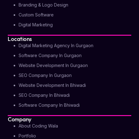
Branding & Logo Design
Custom Software
Digital Marketing
Locations
Digital Marketing Agency In Gurgaon
Software Company In Gurgaon
Website Development In Gurgaon
SEO Company In Gurgaon
Website Development In Bhiwadi
SEO Company In Bhiwadi
Software Company In Bhiwadi
Company
About Coding Wala
Portfolio