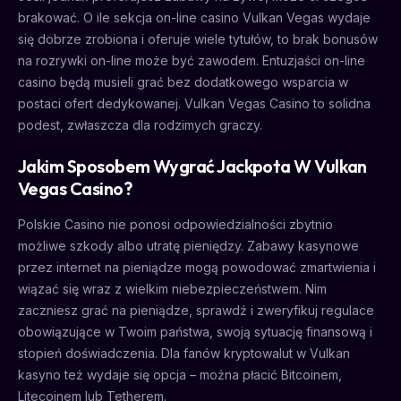
brakować. O ile sekcja on-line casino Vulkan Vegas wydaje
się dobrze zrobiona i oferuje wiele tytułów, to brak bonusów
na rozrywki on-line może być zawodem. Entuzjaści on-line
casino będą musieli grać bez dodatkowego wsparcia w
postaci ofert dedykowanej. Vulkan Vegas Casino to solidna
podest, zwłaszcza dla rodzimych graczy.
Jakim Sposobem Wygrać Jackpota W Vulkan
Vegas Casino?
Polskie Casino nie ponosi odpowiedzialności zbytnio
możliwe szkody albo utratę pieniędzy. Zabawy kasynowe
przez internet na pieniądze mogą powodować zmartwienia i
wiązać się wraz z wielkim niebezpieczeństwem. Nim
zaczniesz grać na pieniądze, sprawdź i zweryfikuj regulace
obowiązujące w Twoim państwa, swoją sytuację finansową i
stopień doświadczenia. Dla fanów kryptowalut w Vulkan
kasyno też wydaje się opcja – można płacić Bitcoinem,
Litecoinem lub Tetherem.