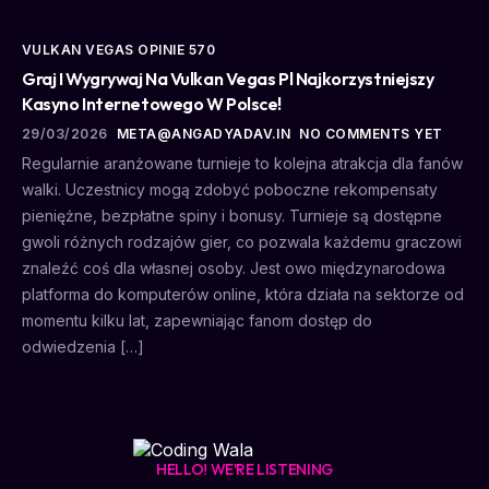
VULKAN VEGAS OPINIE 570
Graj I Wygrywaj Na Vulkan Vegas Pl Najkorzystniejszy
Kasyno Internetowego W Polsce!
29/03/2026
META@ANGADYADAV.IN
NO COMMENTS YET
Regularnie aranżowane turnieje to kolejna atrakcja dla fanów
walki. Uczestnicy mogą zdobyć poboczne rekompensaty
pieniężne, bezpłatne spiny i bonusy. Turnieje są dostępne
gwoli różnych rodzajów gier, co pozwala każdemu graczowi
znaleźć coś dla własnej osoby. Jest owo międzynarodowa
platforma do komputerów online, która działa na sektorze od
momentu kilku lat, zapewniając fanom dostęp do
odwiedzenia […]
HELLO! WE'RE LISTENING