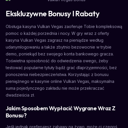
Ekskluzywne Bonusy I Rabaty
Obsługa kasyna Vulkan Vegas zaoferuje Tobie kompleksową
pomoc o każdej porzednia i nocy. W gry wraz z oferty
kasyna Vulkan Vegas zagrasz na pieniądze według
udanymlogowaniu a także zbytnio bezowocnie w trybie
demo, poniekąd bez swojego konta bankowego gracza.
Toświetna sposobność do odwiedzenia owego, żeby
testować popularne tytuły bądź grać dlaprzyjemności, bez
ponoszenia niebezpieczeństwa. Korzystając z bonusu
pieniężnego w kasynie online Vulkan Vegas, maksymalna
suma pojedynczego zakładu nie może przekraczać
dwadzieścia zł.
Jakim Sposobem Wypłacić Wygrane Wraz Z
Bonusu?
Jeśli jednak preferujesz zabawy na żywo, może ci czegoś