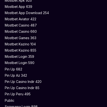
Mostbet Apk 925
Mostbet App 639
Mostbet App Download 254
Mostbet Aviator 422
Mostbet Casino 487
Mostbet Casino 660
Mostbet Games 363
Mostbet Kazino 104
Mostbet Kazino 855
Mostbet Login 359
Mostbet Login 590
Pin Up 682
Pin Up Az 342
Pin Up Casino Indir 420
Pin Up Casino Indir 85
Pin Up Peru 495
Public
Spinmama Login 898