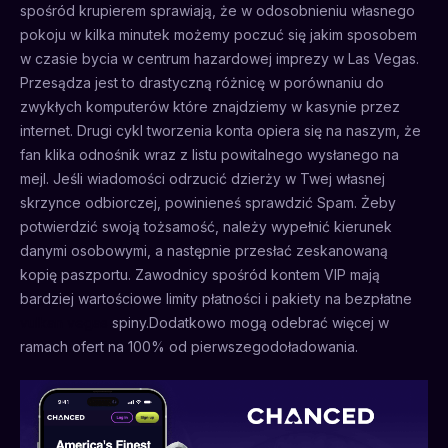
spośród krupierem sprawiają, że w odosobnieniu własnego
pokoju w kilka minutek możemy poczuć się jakim sposobem
w czasie bycia w centrum hazardowej imprezy w Las Vegas.
Przesądza jest to drastyczną różnicę w porównaniu do
zwykłych komputerów które znajdziemy w kasynie przez
internet. Drugi cykl tworzenia konta opiera się na naszym, że
fan klika odnośnik wraz z listu powitalnego wysłanego na
mejl. Jeśli wiadomości odrzucić dzierży w Twej własnej
skrzynce odbiorczej, powinieneś sprawdzić Spam. Żeby
potwierdzić swoją tożsamość, należy wypełnić kierunek
danymi osobowymi, a następnie przesłać zeskanowaną
kopię paszportu. Zawodnicy spośród kontem VIP mają
bardziej wartościowe limity płatności i pakiety na bezpłatne
vulkan vegas
spiny.Dodatkowo mogą odebrać więcej w
ramach ofert na 100% od pierwszegodoładowania.